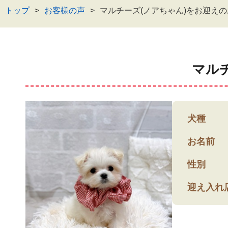
トップ
お客様の声
マルチーズ(ノアちゃん)をお迎え
マル
犬種
お名前
性別
迎え入れ