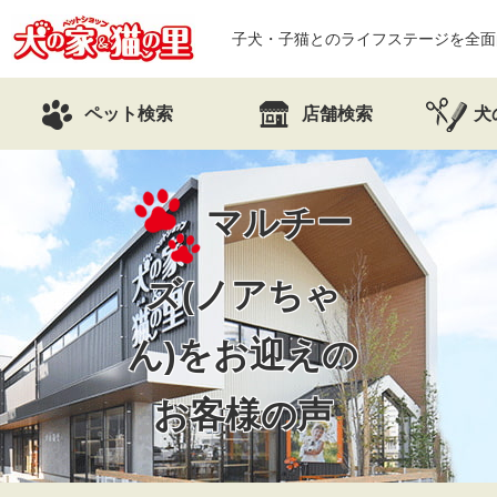
子犬・子猫とのライフステージを全面
ペット検索
店舗検索
犬
マルチー
ズ(ノアちゃ
ん)を
お迎えの
お客様の声