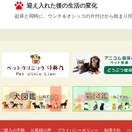
迎え入れた後の生活の変化
起床と同時に、ウンチ＆オシッコの片付けから始まり
ご購入の手順
お客様の声
プライバシーポリシー
勧誘方針
ペ