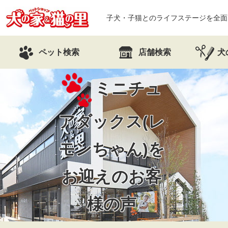
子犬・子猫とのライフステージを全面
ペット検索
店舗検索
犬
ミニチュ
アダックス(レ
モンちゃん)を
お迎えのお客
様の声