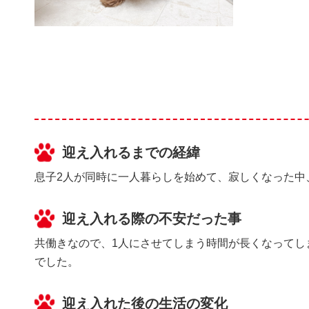
迎え入れるまでの経緯
息子2人が同時に一人暮らしを始めて、寂しくなった中
迎え入れる際の不安だった事
共働きなので、1人にさせてしまう時間が長くなってし
でした。
迎え入れた後の生活の変化