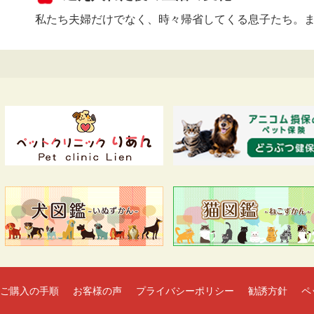
私たち夫婦だけでなく、時々帰省してくる息子たち。
ご購入の手順
お客様の声
プライバシーポリシー
勧誘方針
ペ