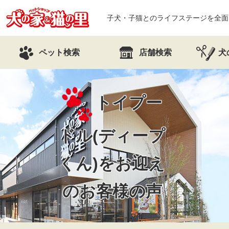
子犬・子猫とのライフステージを全面
ペット検索
店舗検索
犬
トイプー
ドル(ディープ
くん)を
お迎え
のお客様の声