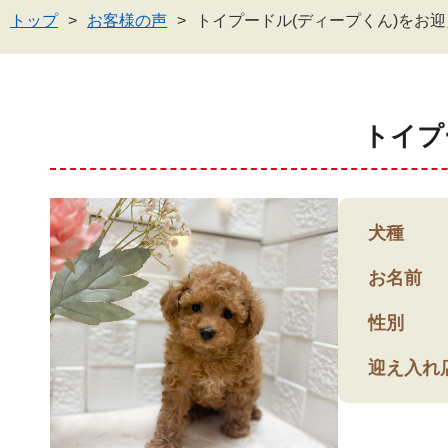
トップ
お客様の声
トイプードル(ディープくん)をお
トイプ
犬種
お名前
性別
迎え入れ