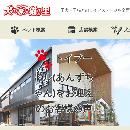
子犬・子猫とのライフステージを全面
ペット検索
店舗検索
犬
トイプー
ドル(あんずち
ゃん)を
お迎え
のお客様の声