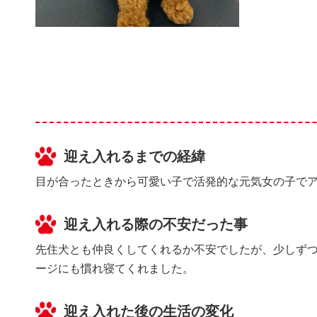
迎え入れるまでの経緯
目が合ったときから可愛い子で活発的な元気女の子で
迎え入れる際の不安だった事
先住犬とも仲良くしてくれるか不安でしたが、少しず
ージにも慣れ寝てくれました。
迎え入れた後の生活の変化