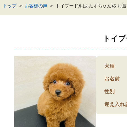
トップ
お客様の声
トイプードル(あんずちゃん)をお
トイプ
犬種
お名前
性別
迎え入れ