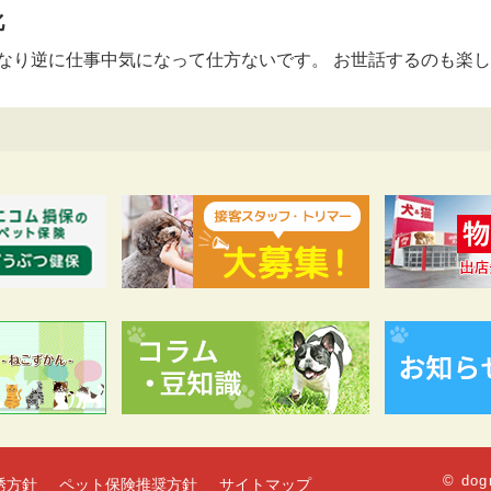
化
なり逆に仕事中気になって仕方ないです。 お世話するのも楽し
© dog
誘方針
ペット保険推奨方針
サイトマップ