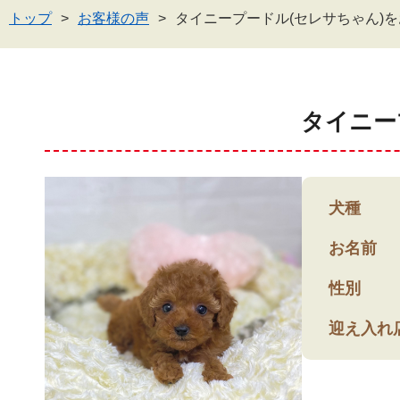
トップ
お客様の声
タイニープードル(セレサちゃん)
タイニー
犬種
お名前
性別
迎え入れ