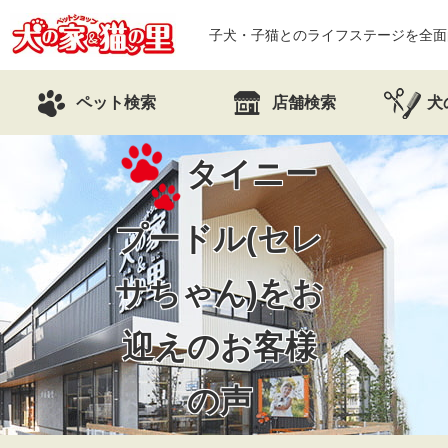
子犬・子猫とのライフステージを全面
ペット検索
店舗検索
犬
タイニー
プードル(セレ
サちゃん)を
お
迎えのお客様
の声