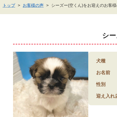
トップ
お客様の声
シーズー(空くん)をお迎えのお客
シー
犬種
お名前
性別
迎え入れ