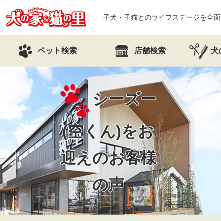
子犬・子猫とのライフステージを全面
ペット検索
店舗検索
犬
シーズー
(空くん)を
お
迎えのお客様
の声