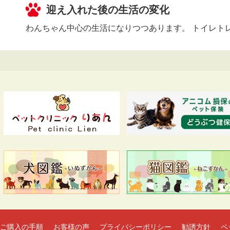
迎え入れた後の生活の変化
わんちゃん中心の生活になりつつあります。 トイレト
ご購入の手順
お客様の声
プライバシーポリシー
勧誘方針
ペ