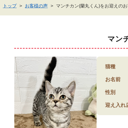
トップ
お客様の声
マンチカン(蘭丸くん)をお迎えの
マン
猫種
お名前
性別
迎え入れ