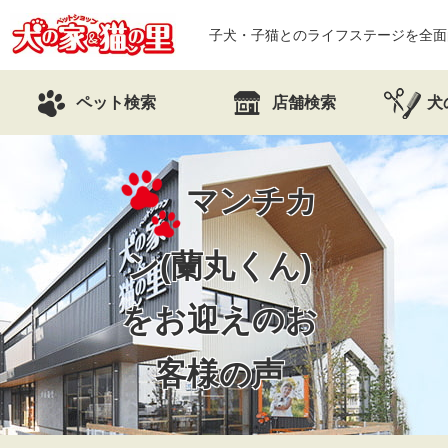
子犬・子猫とのライフステージを全面
ペット検索
店舗検索
犬
マンチカ
ン(蘭丸くん)
を
お迎えのお
客様の声