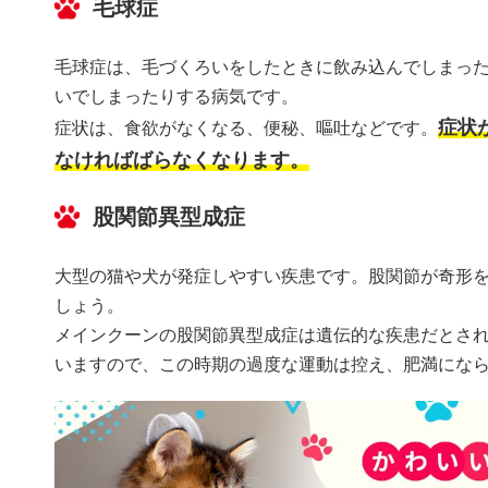
毛球症
毛球症は、毛づくろいをしたときに飲み込んでしまっ
いでしまったりする病気です。
症状
症状は、食欲がなくなる、便秘、嘔吐などです。
なければばらなくなります。
股関節異型成症
大型の猫や犬が発症しやすい疾患です。股関節が奇形
しょう。
メインクーンの股関節異型成症は遺伝的な疾患だとされ
いますので、この時期の過度な運動は控え、肥満にな