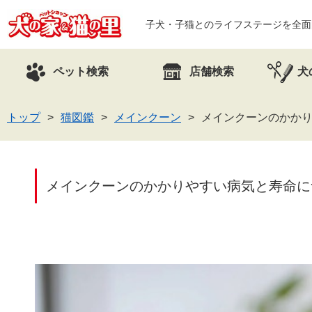
子犬・子猫とのライフステージを全面
ペット検索
店舗検索
犬
トップ
猫図鑑
メインクーン
メインクーンのかか
メインクーンのかかりやすい病気と寿命に