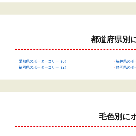
都道府県別
愛知県のボーダーコリー（6）
福井県のボ
福岡県のボーダーコリー（2）
静岡県のボ
毛色別に