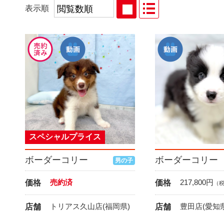
表示順
スペシャルプライス
ボーダーコリー
ボーダーコリー
男の子
売約済
217,800
円
価格
価格
（
トリアス久山店(福岡県)
豊田店(愛知県
店舗
店舗