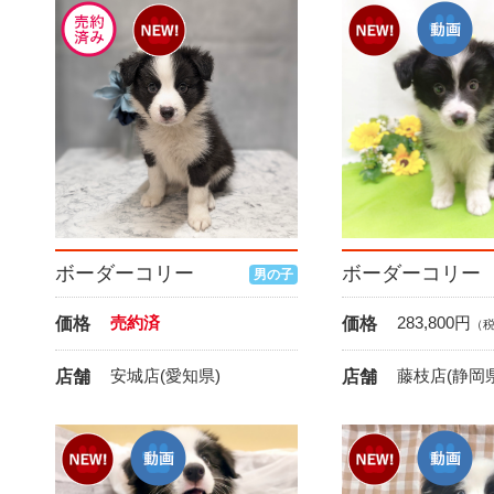
ボーダーコリー
ボーダーコリー
男の子
売約済
283,800
円
価格
価格
（
安城店(愛知県)
藤枝店(静岡県
店舗
店舗