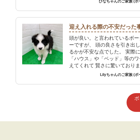
ひなちゃんのご家族 (ボ
ました。高齢の父親は、生き物
とはあまり好きではなく迷った
が、ペットを飼うことは認知機
にもよい影響があると聞いて思
迎え入れる際の不安だった
飼うことにしました。
頭が良い。と言われているボー
ーですが、 頭の良さを引き出
るかが不安な点でした。 実際
「ハウス」や「ベッド」等のワ
えてくれて 賢さに驚いており
Lilyちゃんのご家族 (
ボ