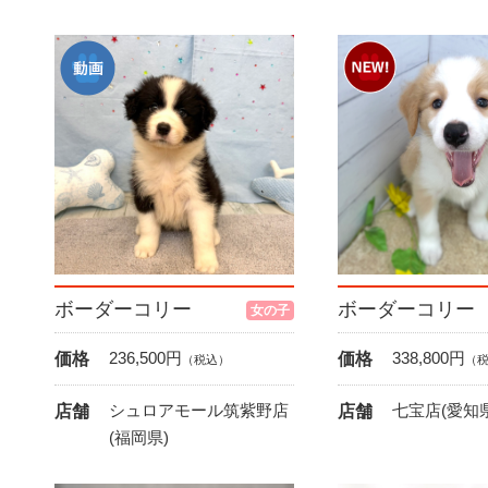
ボーダーコリー
ボーダーコリー
女の子
236,500
円
338,800
円
価格
価格
（税込）
（
シュロアモール筑紫野店
七宝店(愛知県
店舗
店舗
(福岡県)