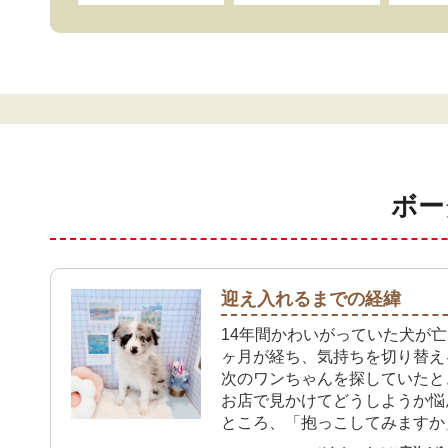
ボー
迎え入れるまでの経緯
14年間かわいがっていた犬が
ヶ月が経ち、気持ちを切り替え
次のワンちゃんを探していたと
お店で見かけてどうしようか悩
ところ、「抱っこしてみますか
さんに声をかけられたのが決め