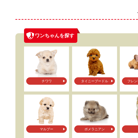
ワンちゃんを探す
チワワ
タイニープードル
フレン
マルプー
ポメラニアン