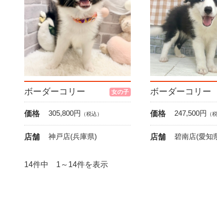
ボーダーコリー
ボーダーコリー
女の子
305,800
円
247,500
円
価格
価格
（税込）
（
神戸店(兵庫県)
碧南店(愛知県
店舗
店舗
14件中 1～14件を表示