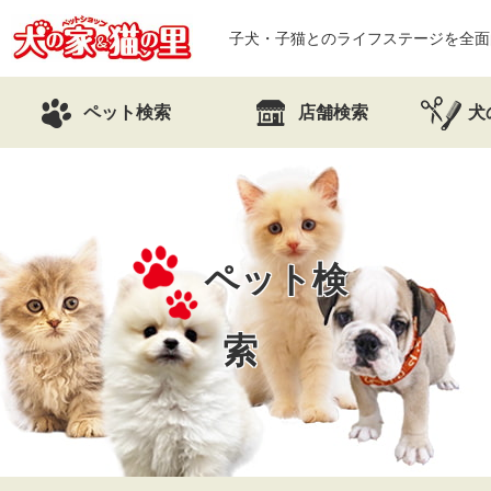
子犬・子猫とのライフステージを全面
ペット検索
店舗検索
犬
ペット検
索