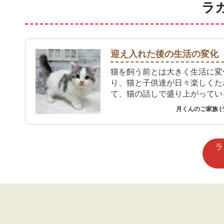
ラ
迎え入れた後の生活の変化
猫を飼う前とは大きく生活に変
り、猫と子供達が日々楽しくた
て、猫の話しで盛り上がってい
月くんのご家族 (
ラ