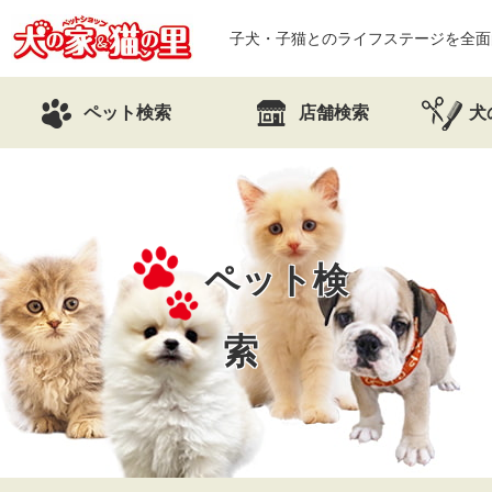
子犬・子猫とのライフステージを全面
ペット検索
店舗検索
犬
ペット検
索