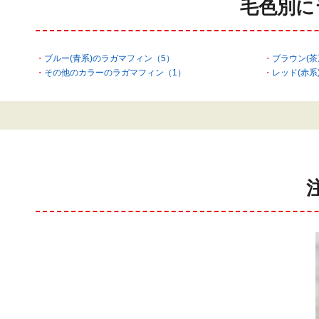
毛色別に
ブルー(青系)のラガマフィン（5）
ブラウン(茶
その他のカラーのラガマフィン（1）
レッド(赤系