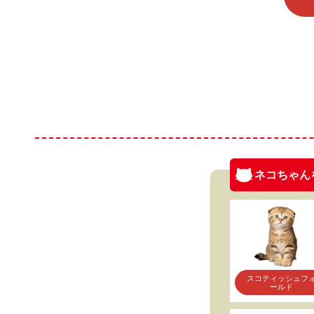
ネコちゃん
スコティッシュフ
ールド