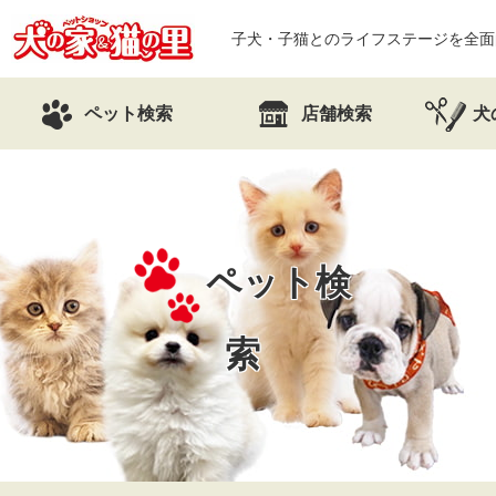
子犬・子猫とのライフステージを全面
ペット検索
店舗検索
犬
ペット検
索