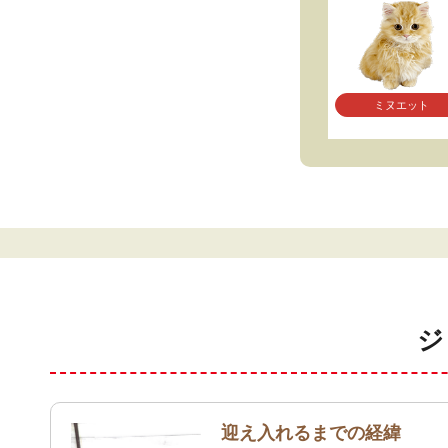
ミヌエット
ジ
迎え入れるまでの経緯