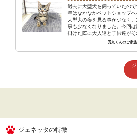
過去に大型犬を飼っていたので
年はなかなかペットショップへ
大型犬の姿を見る事が少なく、
事も少なくなりました。今回は
掛けた際に大人達と子供達がそ
別々の行動をした際に子供達が
秀丸くんのご家族 
入した猫と出会いました。その
の可愛らしさは猫とは思えない
な)しぐさ、態度に惚れてしま
ジ
でも動物の短命さには今までも
もして来ましたし、可愛いだけ
ない事は痛感していますので一
で迎え入れるか話し合いしまし
てまた翌日に見に行き、その時
は迷ってましたが、家族は既に
家族の一員として接しており、
る難しさは有りましたが、決心
に至りました。
ジェネッタ
の特徴