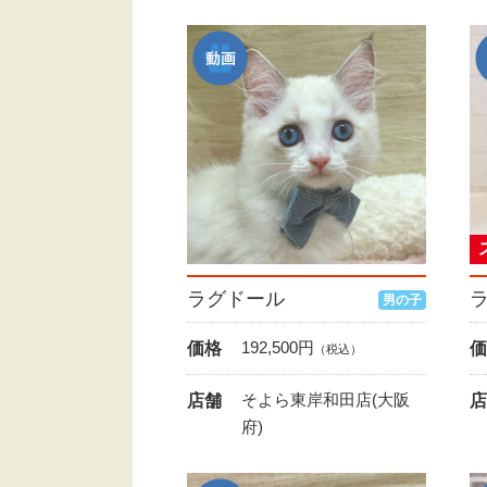
ラグドール
男の子
192,500
円
価格
価
（税込）
そよら東岸和田店(大阪
店舗
店
府)