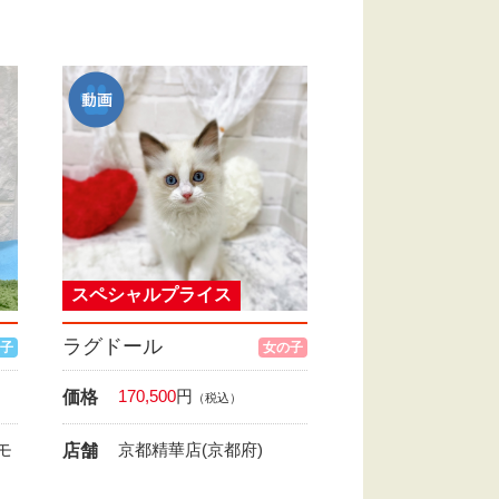
スペシャルプライス
ラグドール
子
女の子
170,500
円
価格
（税込）
モ
京都精華店(京都府)
店舗