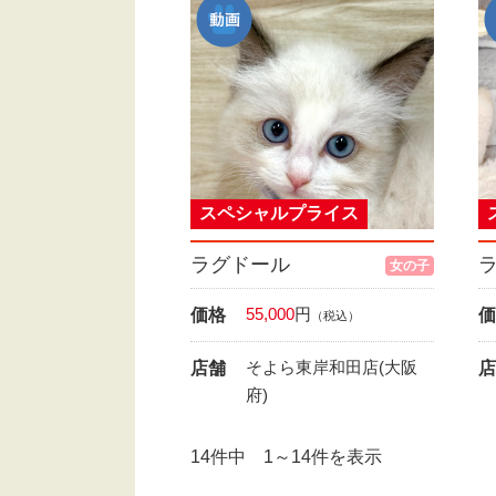
スペシャルプライス
ラグドール
女の子
55,000
円
価格
価
（税込）
そよら東岸和田店(大阪
店舗
店
府)
14件中 1～14件を表示