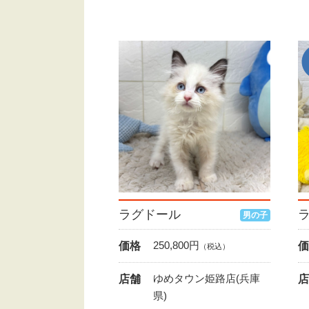
ラグドール
男の子
250,800
円
価格
価
（税込）
ゆめタウン姫路店(兵庫
店舗
店
県)