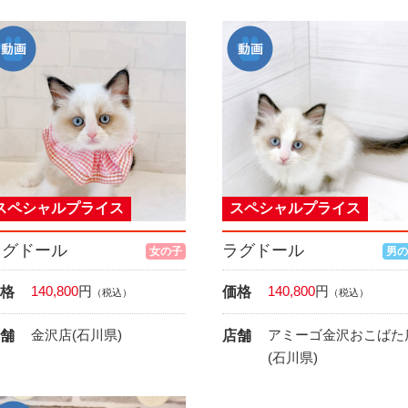
スペシャルプライス
スペシャルプライス
ラグドール
ラグドール
女の子
男の
140,800
円
140,800
円
格
価格
（税込）
（税込）
金沢店(石川県)
アミーゴ金沢おこばた
舗
店舗
(石川県)