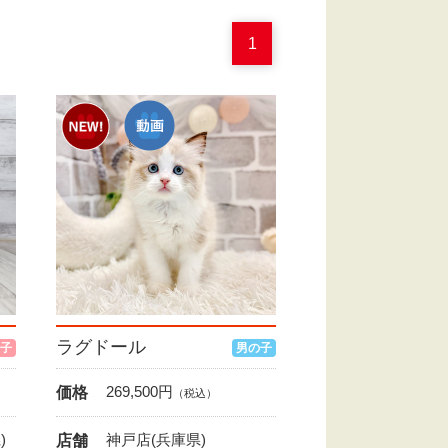
1
ラグドール
子
男の子
269,500
円
価格
（税込）
)
神戸店(兵庫県)
店舗