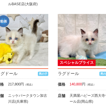
ルBASE店(大阪府)
スペシャルプライス
ラグドール
ラグドール
男の子
男の
217,800
円
140,800
円
格
価格
（税込）
（税込）
ニッケパークタウン加古
天満屋ハピーズ西大寺
舗
店舗
川店(兵庫県)
ール店(岡山県)