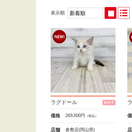
表示順
ラグドール
女の子
269,500
円
価格
価
（税込）
倉敷店(岡山県)
店舗
店