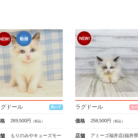
ラグドール
ラグドール
男の子
女の
269,500
円
258,500
円
格
価格
（税込）
（税込）
もりのみやキューズモー
アミーゴ福井店(福井県
舗
店舗