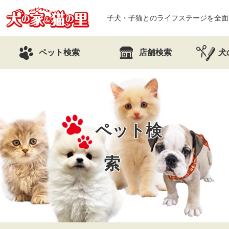
子犬・子猫とのライフステージを全面
ペット検索
店舗検索
犬
ペット検
索