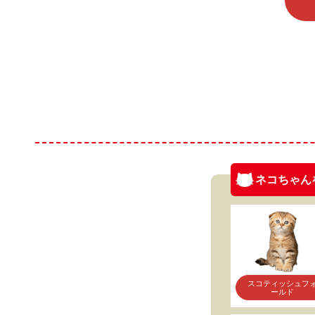
ネコちゃん
スコティッシュフ
ールド