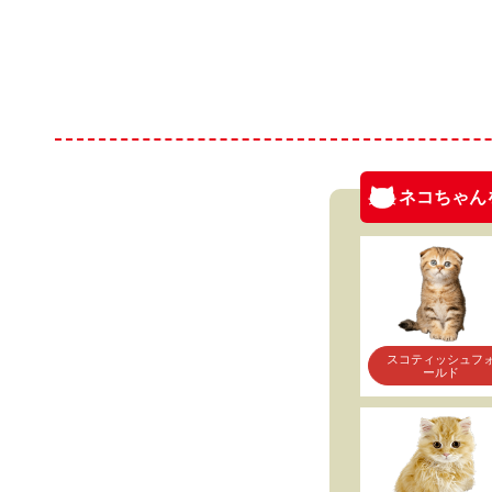
ネコちゃん
スコティッシュフ
ールド