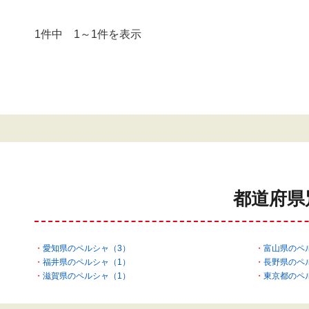
1件中 1～1件を表示
都道府県
愛知県のペルシャ（3）
富山県のペ
福井県のペルシャ（1）
長野県のペ
滋賀県のペルシャ（1）
東京都のペ