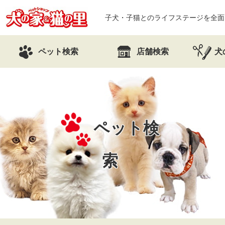
子犬・子猫とのライフステージを全面
ペット検索
店舗検索
犬
ペット検
索