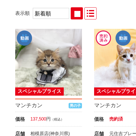
表示順
スペシャルプライス
スペシャルプライ
マンチカン
マンチカン
男の子
137,500
円
売約済
価格
価格
（税込）
相模原店(神奈川県)
元住吉ブレ
店舗
店舗