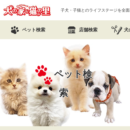
子犬・子猫とのライフステージを全面
ペット検索
店舗検索
犬
ペット検
索