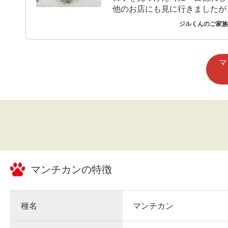
他のお店にも見に行きましたが
暮らしたい思い迎え入れを決め
ジルくんのご家族 
マ
マンチカン
の特徴
種名
マンチカン