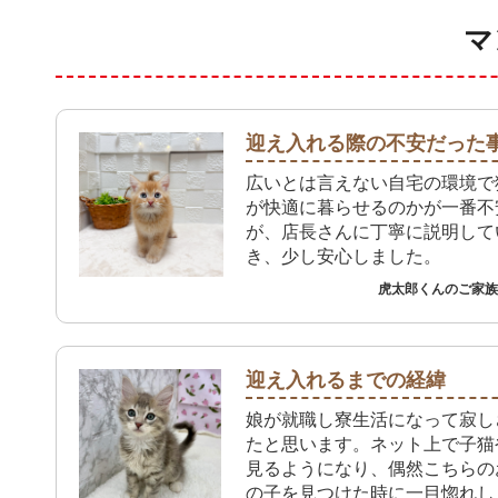
マ
迎え入れる際の不安だった
広いとは言えない自宅の環境で
が快適に暮らせるのかが一番不
が、店長さんに丁寧に説明して
き、少し安心しました。
虎太郎くんのご家族 
迎え入れるまでの経緯
娘が就職し寮生活になって寂し
たと思います。ネット上で子猫
見るようになり、偶然こちらの
の子を見つけた時に一目惚れし