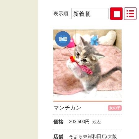
表示順
マンチカン
女の子
203,500
円
価格
（税込）
そよら東岸和田店(大阪
店舗