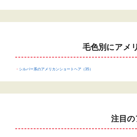
毛色別にアメ
シルバー系のアメリカンショートヘア（35）
注目の