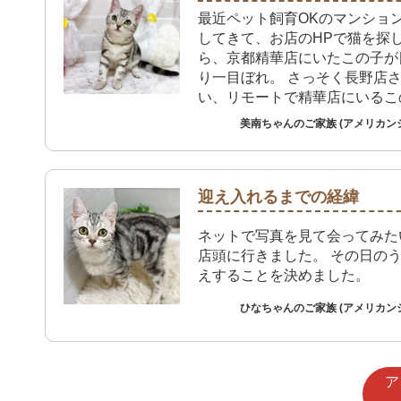
最近ペット飼育OKのマンショ
してきて、お店のHPで猫を探
ら、京都精華店にいたこの子が
り一目ぼれ。 さっそく長野店
い、リモートで精華店にいるこ
面しました。 動画で見てます
美南ちゃんのご家族 (アメリカン
り、この子で決まりという感じ
ました。
迎え入れるまでの経緯
ネットで写真を見て会ってみた
店頭に行きました。 その日の
えすることを決めました。
ひなちゃんのご家族 (アメリカン
ア