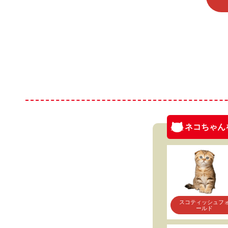
ネコちゃん
スコティッシュフ
ールド