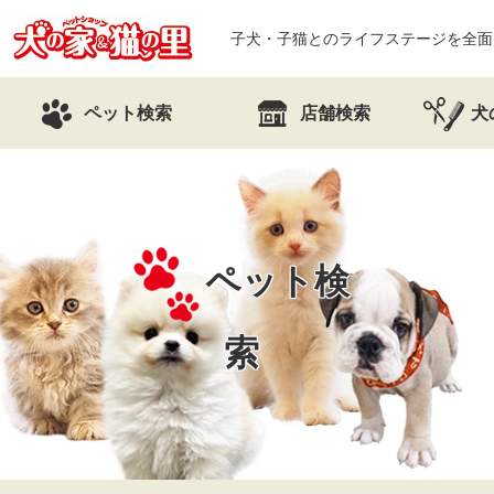
子犬・子猫とのライフステージを全面
ペット検索
店舗検索
犬
ペット検
索