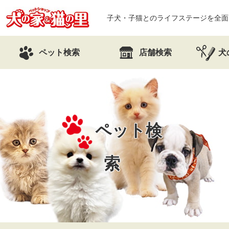
子犬・子猫とのライフステージを全面
ペット検索
店舗検索
犬
ペット検
索