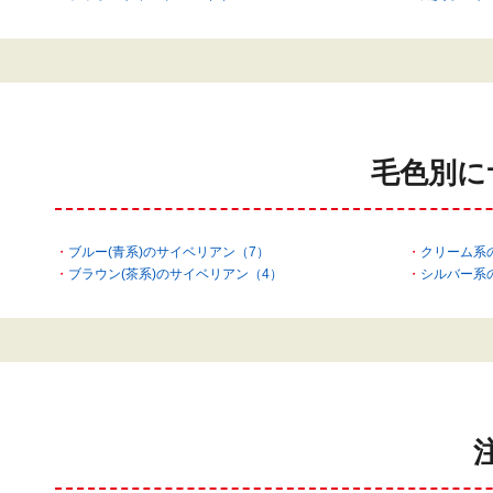
毛色別に
ブルー(青系)のサイベリアン（7）
クリーム系
ブラウン(茶系)のサイベリアン（4）
シルバー系