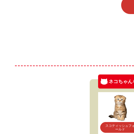
ネコちゃん
スコティッシュフ
ールド