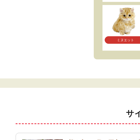
ミヌエット
サ