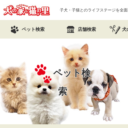
子犬・子猫とのライフステージを全面
ペット検索
店舗検索
犬
ペット検
索