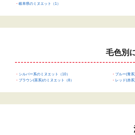
岐阜県のミヌエット（1）
毛色別
シルバー系のミヌエット（10）
ブルー(青系
ブラウン(茶系)のミヌエット（8）
レッド(赤系