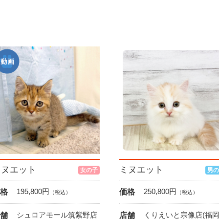
ミヌエット
ミヌエット
女の子
男の
195,800
円
250,800
円
格
価格
（税込）
（税込）
シュロアモール筑紫野店
くりえいと宗像店(福
舗
店舗