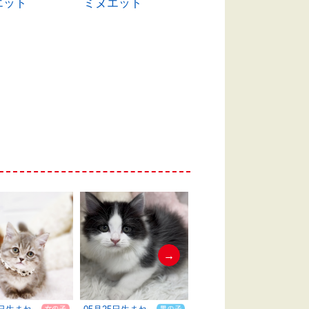
エット
ミヌエット
ミヌエット
→