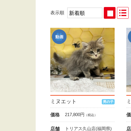
表示順
ミヌエット
男の子
217,800
円
価格
価
（税込）
トリアス久山店(福岡県)
店舗
店