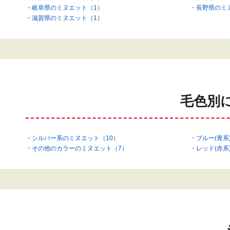
岐阜県のミヌエット（1）
長野県のミ
滋賀県のミヌエット（1）
毛色別
シルバー系のミヌエット（10）
ブルー(青系
その他のカラーのミヌエット（7）
レッド(赤系