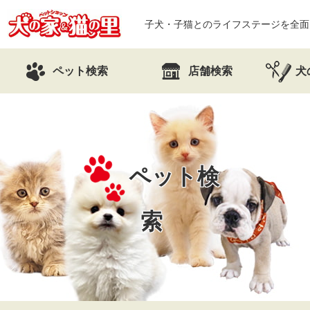
子犬・子猫とのライフステージを全面
ペット検索
店舗検索
犬
ペット検
索