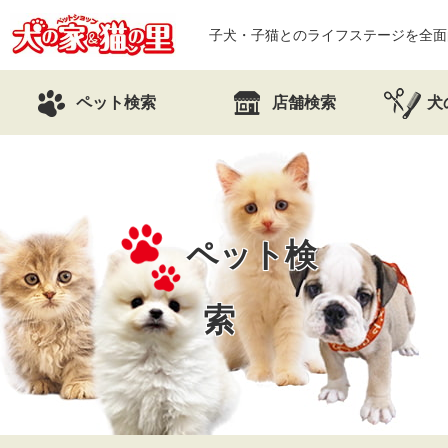
子犬・子猫とのライフステージを全面
ペット検索
店舗検索
犬
ペット検
索