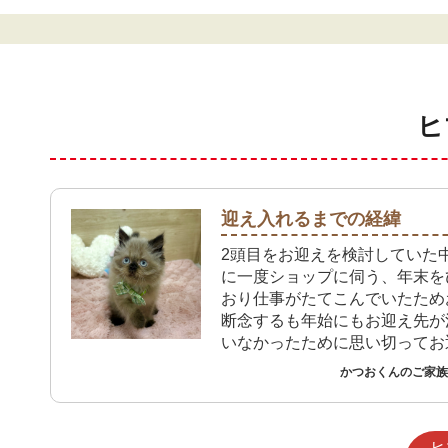
ヒ
迎え入れるまでの経緯
2頭目をお迎えを検討していた中
に一度ショップに伺う、年末を
おり仕事がたてこんでいたため
断念するも年始にもお迎え先が
いなかったために思い切ってお
ことに決めた
かつおくんのご家族 
ヒ