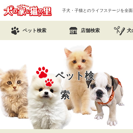
子犬・子猫とのライフステージを全面
ペット検索
店舗検索
犬
ペット検
索