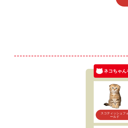
ネコちゃん
スコティッシュフ
ールド