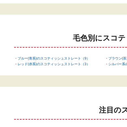
毛色別にスコテ
ブルー(青系)のスコティッシュストレート（9）
ブラウン(
レッド(赤系)のスコティッシュストレート（3）
シルバー系
注目の