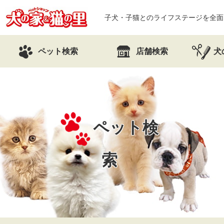
子犬・子猫とのライフステージを全面
ペット検索
店舗検索
犬
ペット検
索