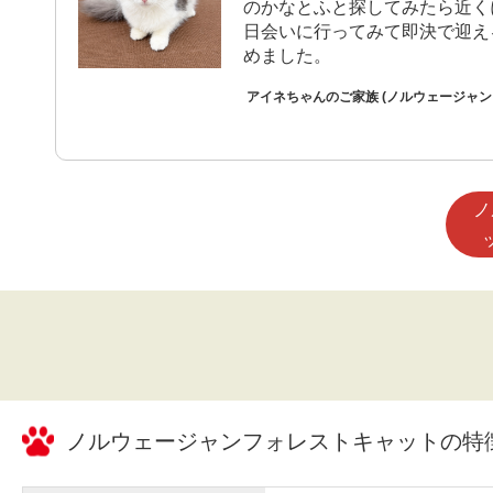
のかなとふと探してみたら近く
日会いに行ってみて即決で迎え
めました。
アイネちゃんのご家族 (ノルウェージャ
ノ
ノルウェージャンフォレストキャット
の特