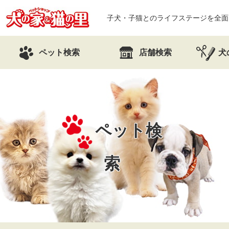
子犬・子猫とのライフステージを全面
ペット検索
店舗検索
犬
ペット検
索