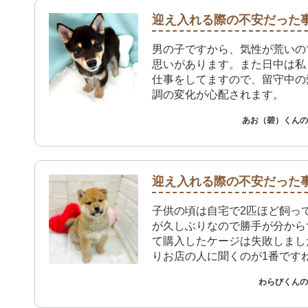
迎え入れる際の不安だった
男の子ですから、気性が荒いの
思いがあります。また日中は私
仕事をしてますので、留守中の
調の変化が心配されます。
あお（碧）くんのご
迎え入れる際の不安だった
子供の頃は自宅で2匹ほど飼っ
が久しぶりなので勝手が分から
て購入したケージは失敗しまし
りお店の人に聞くのが1番です
わらびくんのご