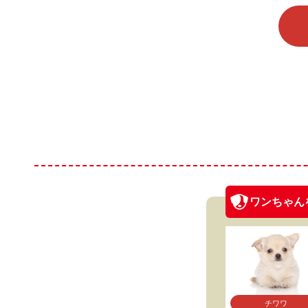
ワンちゃん
チワワ