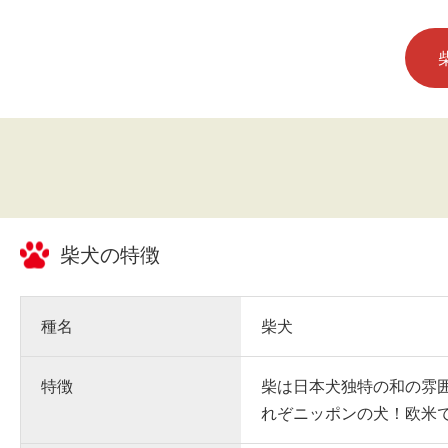
柴犬
の特徴
種名
柴犬
特徴
柴は日本犬独特の和の雰
れぞニッポンの犬！欧米