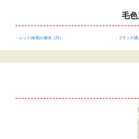
毛色
レッド(赤系)の柴犬（25）
ブラック(黒