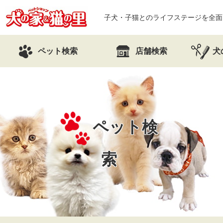
子犬・子猫とのライフステージを全面
ペット検索
店舗検索
犬
ペット検
索