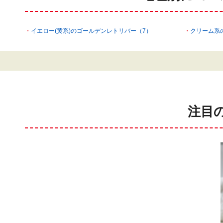
イエロー(黄系)のゴールデンレトリバー（7）
クリーム系
注目