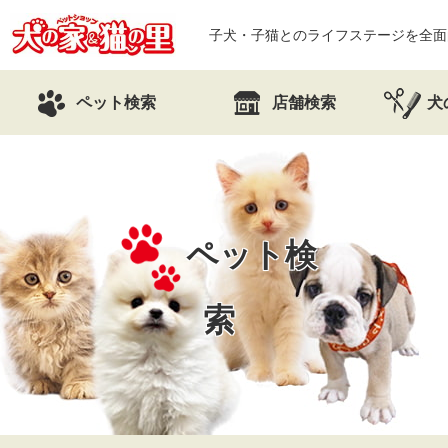
子犬・子猫とのライフステージを全面
ペット検索
店舗検索
犬
ペット検
索