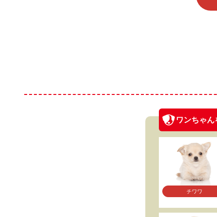
ワンちゃん
チワワ