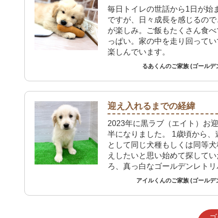
毎日トイレの世話から1日が始
ですが、日々成長を感じるので
が楽しみ。ご飯もたくさん食べ
っぱい。家の中を走り回ってい
楽しんでいます。
るあくんのご家族 (ゴールデ
迎え入れるまでの経緯
2023年に黒ラブ（エイト）お
半になりました。 1歳頃から、
として同じ犬種もしくは同等犬
えしたいと思い始めて探してい
ろ、真っ白なゴールデンレトリ
イル）に出会い、あどけない目
アイルくんのご家族 (ゴールデ
バーの中でも少し小柄な体型で
に魅力を感じて（先住犬より少
が良かった）お迎えするするこ
ゴ