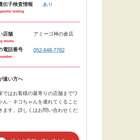
遺伝子検査情報
あり
genetic testing
い店舗
アミーゴ神の倉店
g stores
の電話番号
052-848-7782
number
が遠い⽅へ
家ではお客様の最寄りの店舗までワ
ゃん・ネコちゃんを連れてくること
きます。詳しくはお問い合わせくだ
。