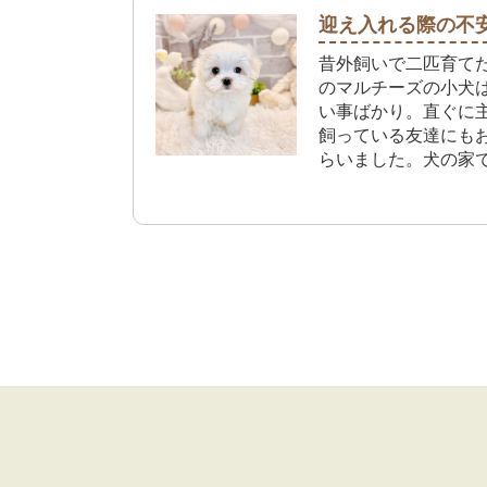
しく生活して行きた
迎え入れる際の不
昔外飼いで二匹育て
のマルチーズの小犬
い事ばかり。直ぐに
飼っている友達にも
らいました。犬の家
時親切に対応して貰