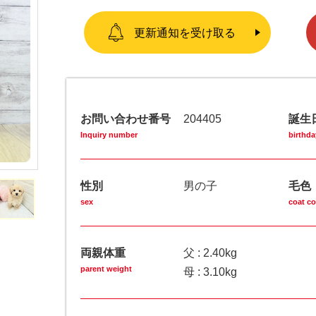
更新通知を受け取る
お問い合わせ番号
204405
誕生
Inquiry number
birthda
性別
男の子
毛色
sex
coat co
両親体重
父 : 2.40kg
parent weight
母 : 3.10kg