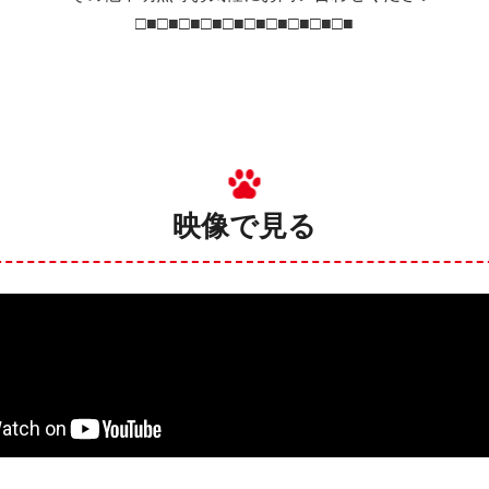
□■□■□■□■□■□■□■□■□■□■
映像で見る