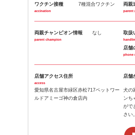
ワクチン接種
7種混合ワクチン
両親
accination
parent 
両親チャンピオン情報
なし
取扱
parent champion
handlin
店舗
phone 
店舗アクセス住所
店舗
access
愛知県名古屋市緑区赤松717ペットワー
⽝の
ルドアミーゴ神の倉店内
ンち
がで
さい