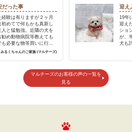
いです。
安だった事
迎え
た経験は有りますが２ヶ月
19
は初めてで何もかも真新し
迎え
主人と猛勉強。近隣の犬を
ショ
お勧め動物病院等教えても
が、
でも必要な物等買いに行く
犬も
って有り難いです。
浜店
みるくちゃんのご家族 (マルチーズ)
マルチーズのお客様の声の一覧を
見る