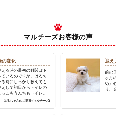
マルチーズ
お客様の声
活の変化
迎え
迎える時の最初の難関はト
前の
っているのですが、はるち
ヶ月
いる時にしっかり教えても
め）
迎えして初日からトイレの
り、
しっこもうんちもトイレで
プレイタイムで大きなお部
はるちゃんのご家族 (マルチーズ)
ゃんたちのトイレに走って
で本当に助かっています。
の関わり方を教えながら楽