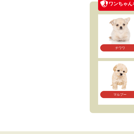
ワンちゃん
チワワ
マルプー