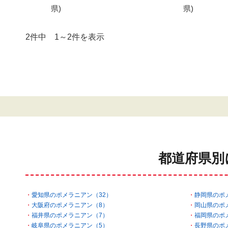
県)
県)
2件中 1～2件を表示
都道府県別
愛知県のポメラニアン（32）
静岡県のポ
大阪府のポメラニアン（8）
岡山県のポ
福井県のポメラニアン（7）
福岡県のポ
岐阜県のポメラニアン（5）
長野県のポ