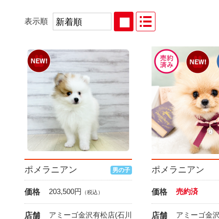
表示順
ポメラニアン
ポメラニアン
男の子
203,500
円
売約済
価格
価格
（税込）
アミーゴ金沢有松店(石川
アミーゴ金沢
店舗
店舗