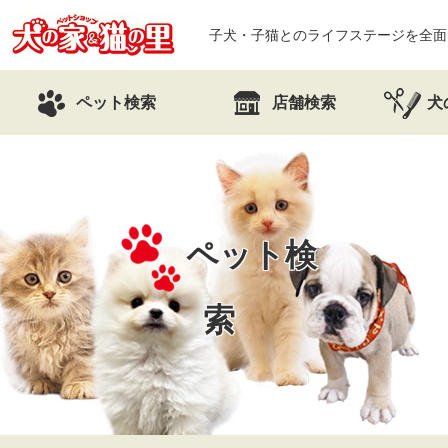
子犬・子猫とのライフステージを全面
ペット検索
店舗検索
犬
ペット検
索