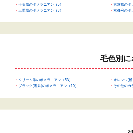
千葉県のポメラニアン（5）
東京都のポ
三重県のポメラニアン（3）
京都府のポ
毛色別に
クリーム系のポメラニアン（53）
オレンジ(橙
ブラック(黒系)のポメラニアン（10）
その他のカ