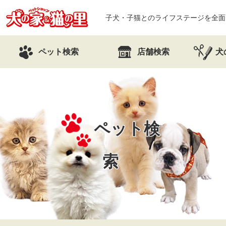
子犬・子猫とのライフステージを全面
ペット検索
店舗検索
犬
ペット検
索