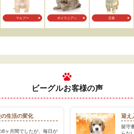
マルプー
ポメラニアン
豆柴
ビーグル
お客様の声
後の生活の変化
迎え
留守
の8ヶ月間でしたが、毎日が
らな