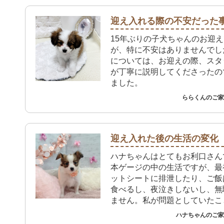
迎え入れる際の不安だった
15年ぶりの子犬ちゃんのお迎
が、特に不安はありませんでし
については、お迎えの際、スタ
が丁寧に説明してくださったの
ました。
ららくんのご家族
迎え入れた後の生活の変化
ハナちゃんはとてもお利口さん
本ゲージの中の生活ですが、最
ットシートに排泄したり、ご飯
食べるし、夜泣きしないし、無
ません。私が問題としていたこ
問題もなく過ごしています。ゲ
ハナちゃんのご家族
出しても元気に動き回り私はハ