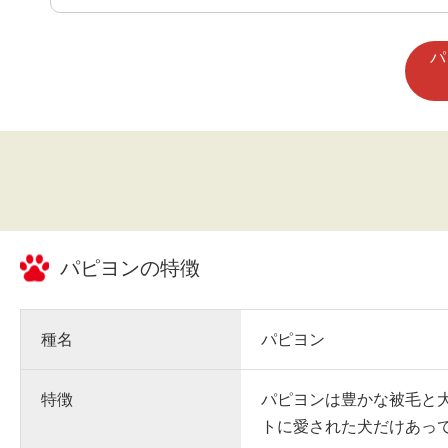
の毛並みを撫ぜることで癒され
す。
パ
パピヨン
の特徴
種名
パピヨン
特徴
パピヨンは豊かな被毛と
トに愛された犬だけあっ