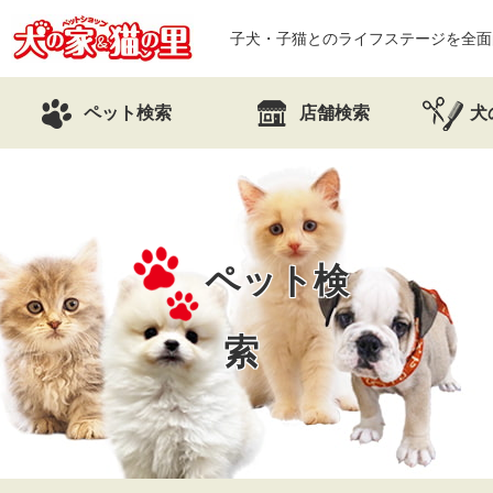
子犬・子猫とのライフステージを全面
ペット検索
店舗検索
犬
ペット検
索