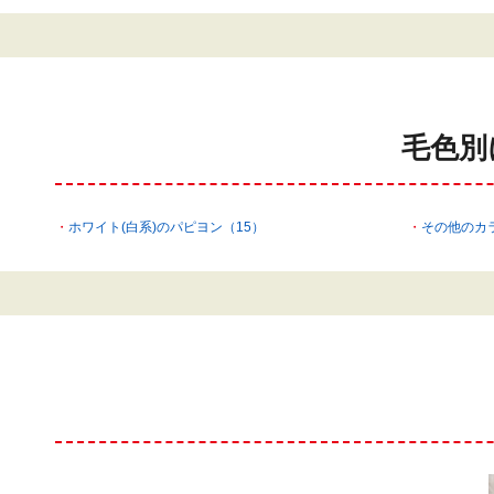
毛色別
ホワイト(白系)のパピヨン（15）
その他のカ