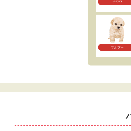
チワワ
マルプー