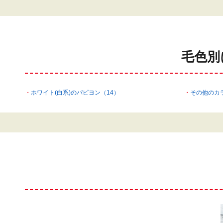
毛色別
ホワイト(白系)のパピヨン（14）
その他のカ