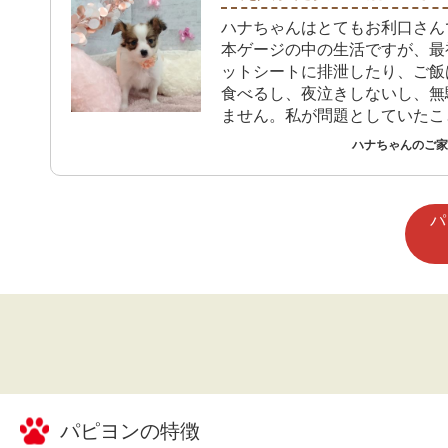
ハナちゃんはとてもお利口さん
本ゲージの中の生活ですが、最
ットシートに排泄したり、ご飯
食べるし、夜泣きしないし、無
ません。私が問題としていたこ
問題もなく過ごしています。ゲ
ハナちゃんのご家族
出しても元気に動き回り私はハ
の毛並みを撫ぜることで癒され
す。
パ
パピヨン
の特徴