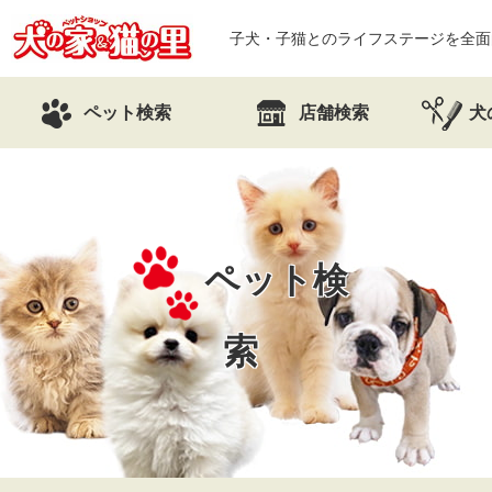
子犬・子猫とのライフステージを全面
ペット検索
店舗検索
犬
ペット検
索