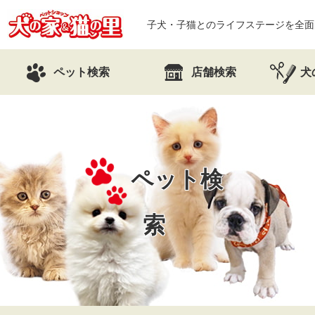
子犬・子猫とのライフステージを全面
ペット検索
店舗検索
犬
ペット検
索