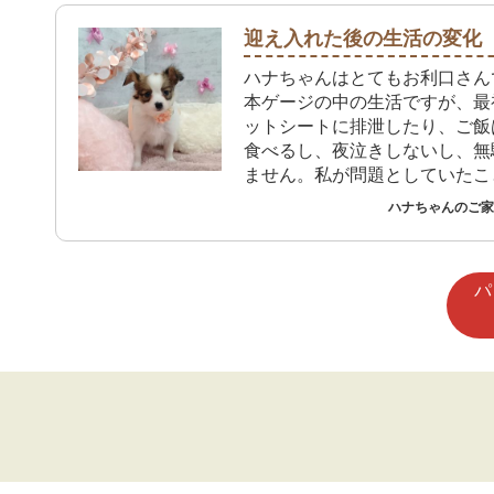
迎え入れた後の生活の変化
ハナちゃんはとてもお利口さん
本ゲージの中の生活ですが、最
ットシートに排泄したり、ご飯
食べるし、夜泣きしないし、無
ません。私が問題としていたこ
問題もなく過ごしています。ゲ
ハナちゃんのご家族
出しても元気に動き回り私はハ
の毛並みを撫ぜることで癒され
す。
パ