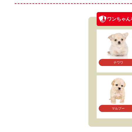
ワンちゃん
チワワ
マルプー