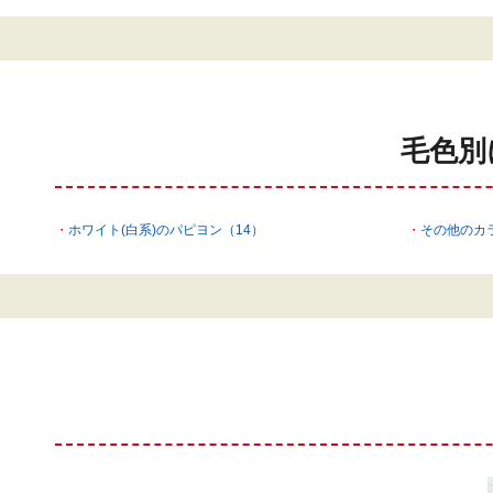
毛色別
ホワイト(白系)のパピヨン（14）
その他のカ