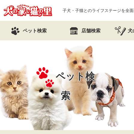
子犬・子猫とのライフステージを全面
ペット検索
店舗検索
犬
ペット検
索