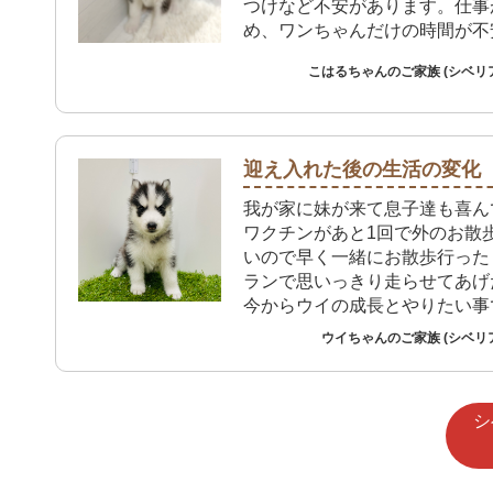
つけなど不安があります。仕事
め、ワンちゃんだけの時間が不
こはるちゃんのご家族 (シベリ
迎え入れた後の生活の変化
我が家に妹が来て息子達も喜ん
ワクチンがあと1回で外のお散
いので早く一緒にお散歩行った
ランで思いっきり走らせてあげ
今からウイの成長とやりたい事
クしてます！私もキチキチと時
ウイちゃんのご家族 (シベリ
して生活するようになって 1日
てるように感じます！まだまだ
い事だらけで お店に問い合わ
シ
ですが、早くウイが安心して家
好きになってもらえるようにな
す！