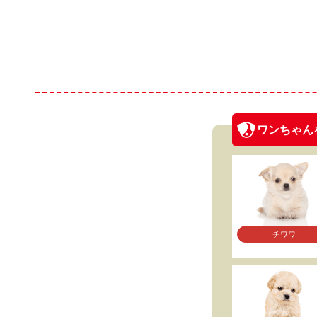
ワンちゃん
チワワ