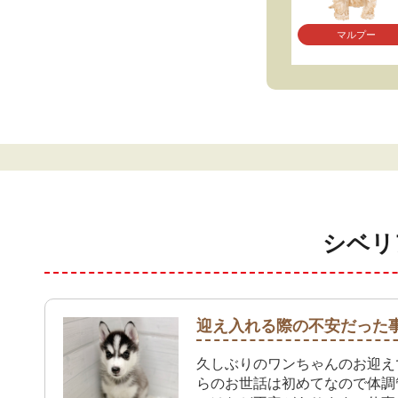
マルプー
シベリ
迎え入れる際の不安だった
久しぶりのワンちゃんのお迎え
らのお世話は初めてなので体調