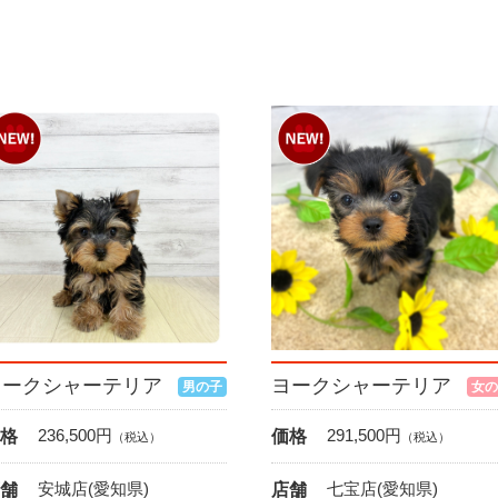
ヨークシャーテリア
ヨークシャーテリア
男の子
女の
236,500
円
291,500
円
格
価格
（税込）
（税込）
安城店(愛知県)
七宝店(愛知県)
舗
店舗