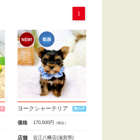
1
ヨークシャーテリア
子
男の子
170,500
円
価格
（税込）
近江八幡店(滋賀県)
店舗