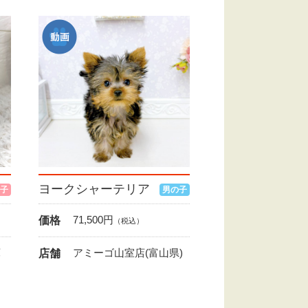
ヨークシャーテリア
子
男の子
71,500
円
価格
（税込）
庫
アミーゴ山室店(富山県)
店舗