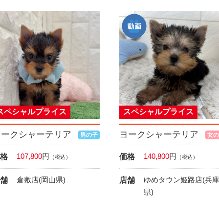
スペシャルプライス
スペシャルプライス
ヨークシャーテリア
ヨークシャーテリア
男の子
女の
107,800
円
140,800
円
格
価格
（税込）
（税込）
倉敷店(岡山県)
ゆめタウン姫路店(兵
舗
店舗
県)