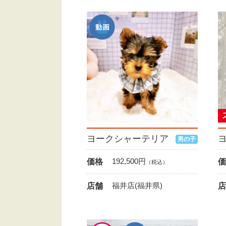
ヨークシャーテリア
男の子
192,500
円
価格
価
（税込）
福井店(福井県)
店舗
店