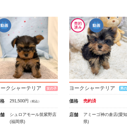
ヨークシャーテリア
ヨークシャーテリア
女の子
男の
291,500
円
売約済
格
価格
（税込）
シュロアモール筑紫野店
アミーゴ神の倉店(愛
舗
店舗
(福岡県)
県)