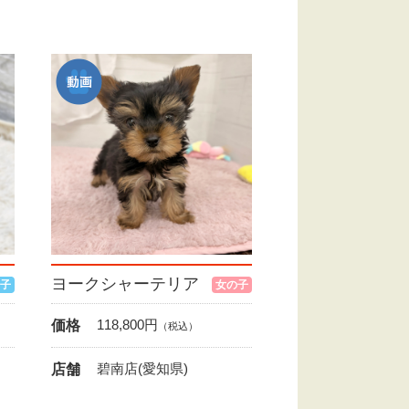
ヨークシャーテリア
子
女の子
118,800
円
価格
（税込）
知
碧南店(愛知県)
店舗