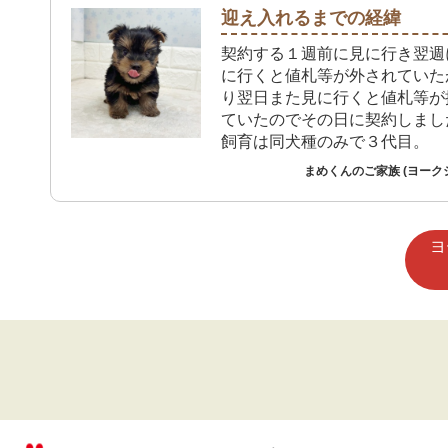
迎え入れるまでの経緯
契約する１週前に見に行き翌週
に行くと値札等が外されていた
り翌日また見に行くと値札等が
ていたのでその日に契約しまし
飼育は同犬種のみで３代目。
まめくんのご家族 (ヨーク
ヨ