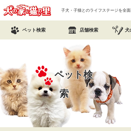
子犬・子猫とのライフステージを全面
ペット検索
店舗検索
犬
ペット検
索