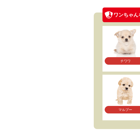
ワンちゃん
チワワ
マルプー