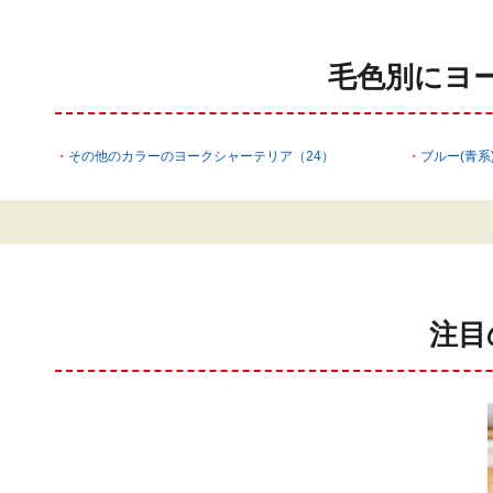
毛色別にヨ
その他のカラーのヨークシャーテリア（24）
ブルー(青系
注目