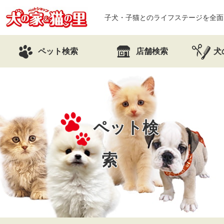
子犬・子猫とのライフステージを全面
ペット検索
店舗検索
犬
ペット検
索