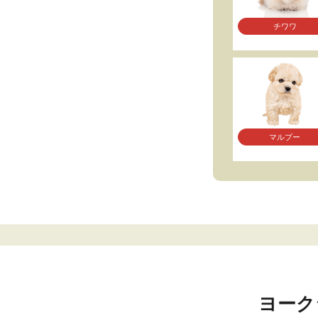
チワワ
マルプー
ヨーク