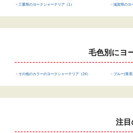
三重県のヨークシャーテリア（1）
滋賀県のヨ
毛色別にヨ
その他のカラーのヨークシャーテリア（24）
ブルー(青系
注目