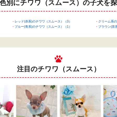
色別にチワワ（スムース）の
子犬を
レッド(赤系)のチワワ（スムース）（3）
クリーム系の
ブルー(青系)のチワワ（スムース）（1）
ブラウン(茶
注目のチワワ（スムース）