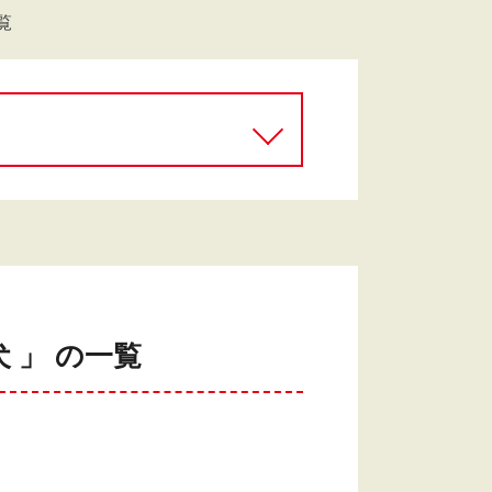
覧
 」 の一覧