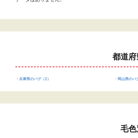
都道府
兵庫県のパグ（2）
岡山県のパ
毛色