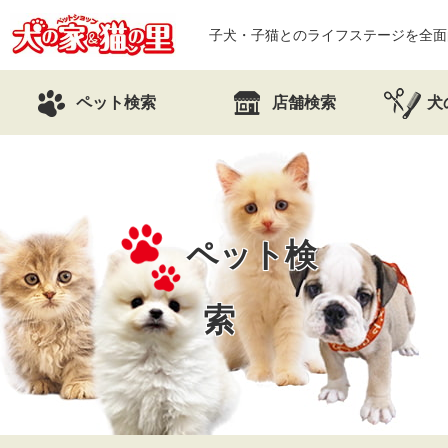
子犬・子猫とのライフステージを全面
ペット検索
店舗検索
犬
ペット検
索