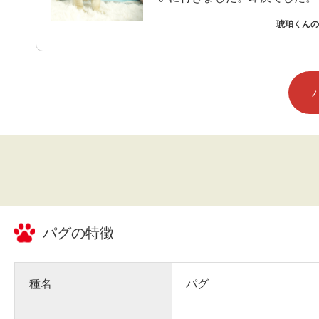
琥珀くんの
パグ
の特徴
種名
パグ