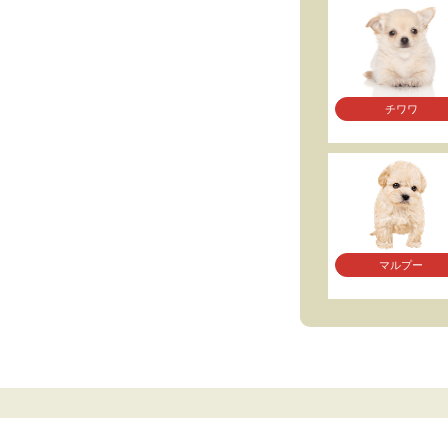
チワワ
マルプー