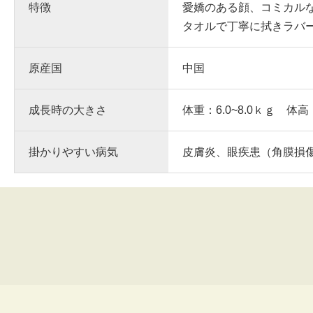
特徴
愛嬌のある顔、コミカル
タオルで丁寧に拭きラバ
原産国
中国
成長時の大きさ
体重：6.0~8.0ｋｇ 体高
掛かりやすい病気
皮膚炎、眼疾患（角膜損