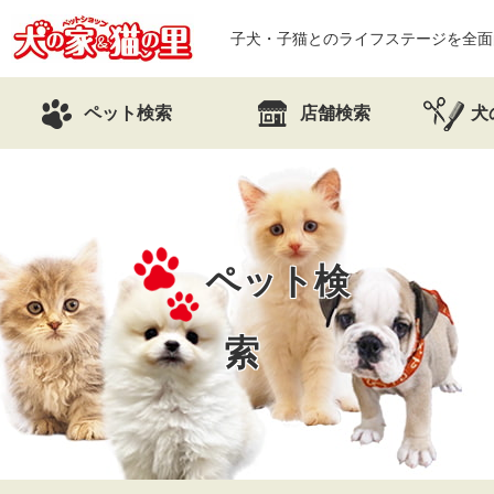
子犬・子猫とのライフステージを全面
ペット検索
店舗検索
犬
ペット検
索