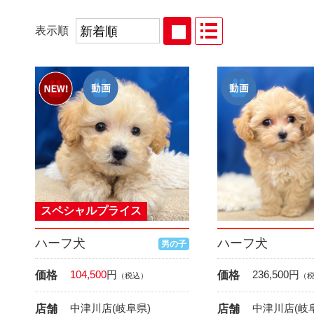
表示順
スペシャルプライス
ハーフ犬
ハーフ犬
男の子
104,500
円
236,500
円
価格
価格
（税込）
（
中津川店(岐阜県)
中津川店(岐
店舗
店舗