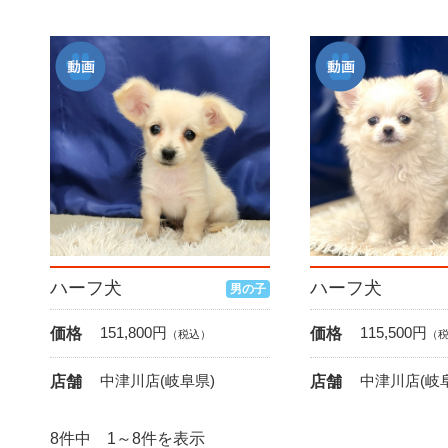
ハーフ犬
ハーフ犬
男の子
151,800
円
115,500
円
価格
価格
（税込）
（
中津川店(岐阜県)
中津川店(岐
店舗
店舗
8件中 1～8件を表示