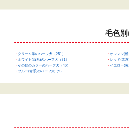
毛色別
クリーム系のハーフ犬（251）
オレンジ(橙
ホワイト(白系)のハーフ犬（71）
レッド(赤系
その他のカラーのハーフ犬（46）
イエロー(黄
ブルー(青系)のハーフ犬（5）