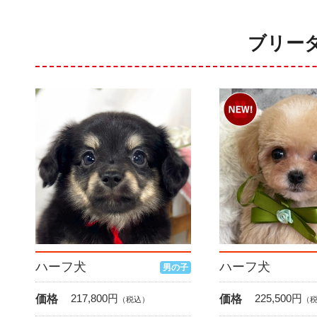
ブリー
ハーフ犬
ハーフ犬
男の子
217,800
円
225,500
円
価格
価格
（税込）
（