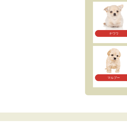
チワワ
マルプー