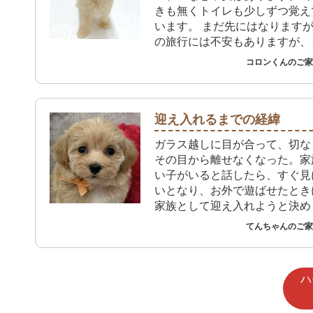
きも無くトイレも少しずつ覚え
います。 まだ先にはなります
の旅行には不安もありますが、
しみにしています！
コロンくんのご家族
迎え入れるまでの経緯
ガラス越しに目が合って、切な
その目から離せなくなった。家
い子がいると話したら、すぐ見
いとなり、お外で遊ばせたとき
家族として迎え入れようと決め
てんちゃんのご家族
ハ