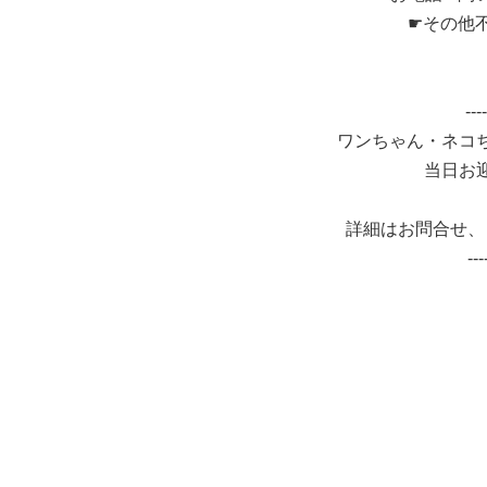
☛その他
----
ワンちゃん・ネコ
当日お
詳細はお問合せ、
---