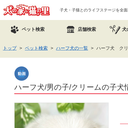
子犬・子猫とのライフステージを全面
ペット検索
店舗検索
犬
トップ
ペット検索
ハーフ犬の一覧
ハーフ犬 クリ
ハーフ犬/男の子/クリームの子犬情報(