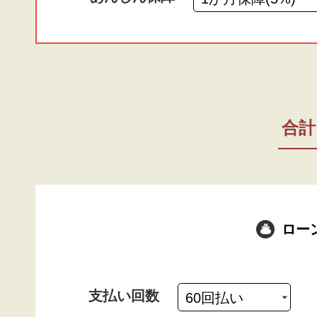
合計
ロー
支払い回数