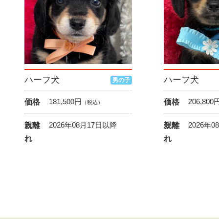
ハーフ犬
ハーフ犬
男の子
181,500
円
206,800
価格
価格
（税込）
2026年08月17日以降
2026年
親離
親離
れ
れ