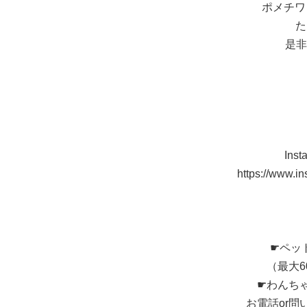
ポメチワ
た
是非
In
https://www.i
☛ペッ
（最大
☛わんち
お電話or