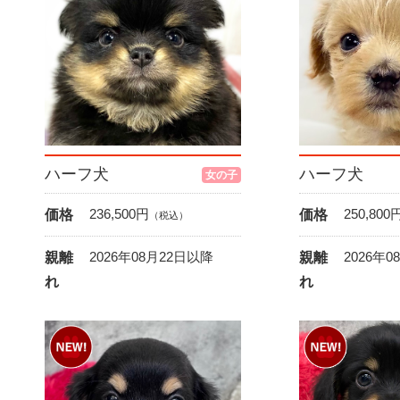
ハーフ犬
ハーフ犬
女の子
236,500
円
250,800
価格
価格
（税込）
2026年08月22日以降
2026年
親離
親離
れ
れ