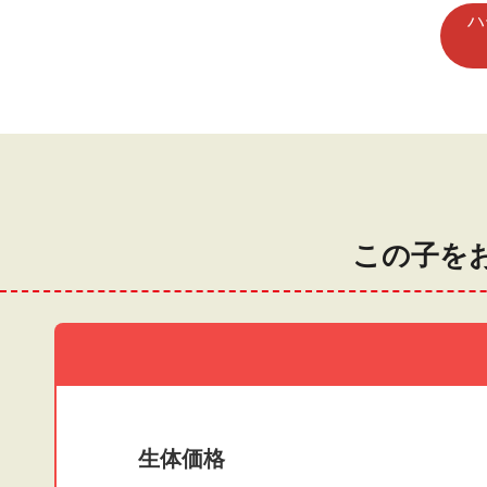
ハ
この子を
生体価格