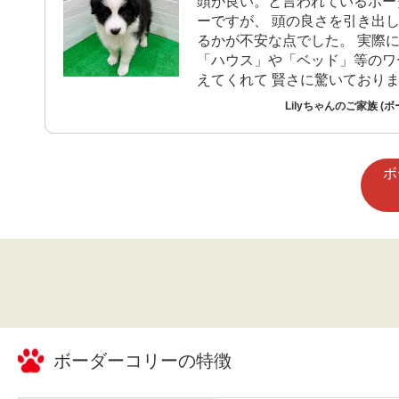
頭が良い。と言われているボー
ーですが、 頭の良さを引き出
るかが不安な点でした。 実際
「ハウス」や「ベッド」等のワ
えてくれて 賢さに驚いており
Lilyちゃんのご家族 (
ボ
ボーダーコリー
の特徴