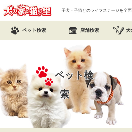
子犬・子猫とのライフステージを全面
ペット検索
店舗検索
犬
ペット検
索