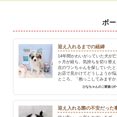
ボー
迎え入れるまでの経緯
14年間かわいがっていた犬が
ヶ月が経ち、気持ちを切り替え
次のワンちゃんを探していたと
お店で見かけてどうしようか悩
ところ、「抱っこしてみますか
さんに声をかけられたのが決め
ひなちゃんのご家族 (ボ
ました。高齢の父親は、生き物
とはあまり好きではなく迷った
が、ペットを飼うことは認知機
にもよい影響があると聞いて思
迎え入れる際の不安だった
飼うことにしました。