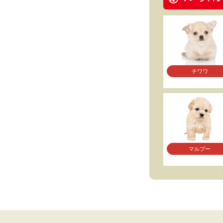
チワワ
マルプー