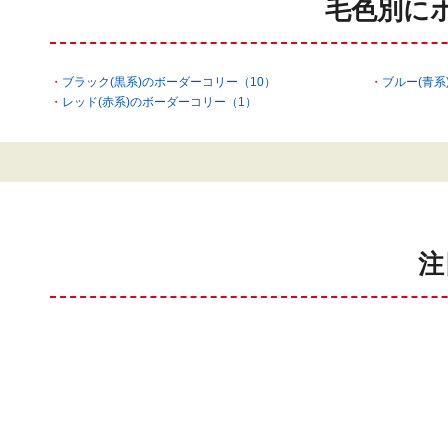
毛色別に
ブラック(黒系)のボーダーコリー（10）
ブルー(青系
レッド(赤系)のボーダーコリー（1）
注