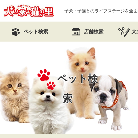
子犬・子猫とのライフステージを全面
ペット検索
店舗検索
犬
ペット検
索