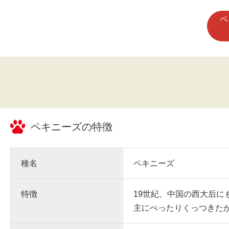
ペ
ペキニーズ
の特徴
種名
ペキニーズ
特徴
19世紀、中国の西大后
主にべったりくっつきた