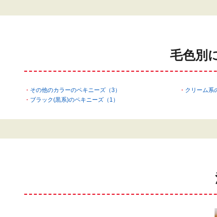
毛色別
その他のカラーのペキニーズ（3）
クリーム系
ブラック(黒系)のペキニーズ（1）