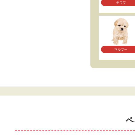
チワワ
マルプー
ペ