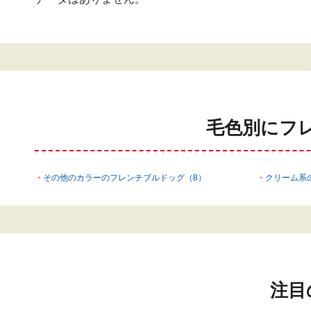
毛色別にフ
その他のカラーのフレンチブルドッグ（8）
クリーム系
注目