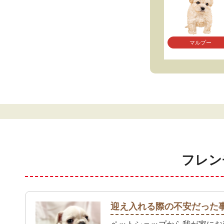
マルプー
フレン
迎え入れる際の不安だった