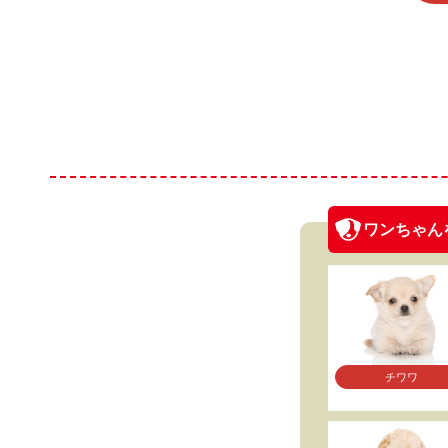
ワンちゃん
チワワ