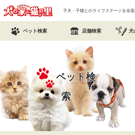
子犬・子猫とのライフステージを全面
ペット検索
店舗検索
犬
ペット検
索