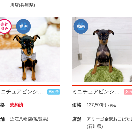
川店(兵庫県)
ミニチュアピンシャー
ミニチュアピンシャー
男の子
女の
売約済
137,500
円
格
価格
（税込）
近江八幡店(滋賀県)
アミーゴ金沢おこばた
舗
店舗
(石川県)