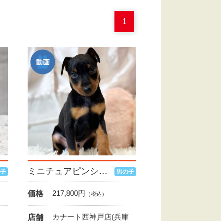
1
ミニチュアピンシャー
子
男の子
217,800
円
価格
（税込）
カナート西神戸店(兵庫
店舗