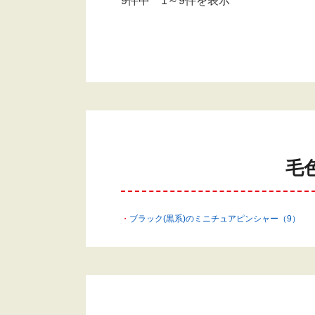
9件中 1～9件を表示
毛
ブラック(黒系)のミニチュアピンシャー（9）