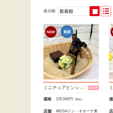
表示順
ミニチュアピンシャー
女の子
225,500
円
価格
価
（税込）
MEGAドン・キホーテ東
店舗
店