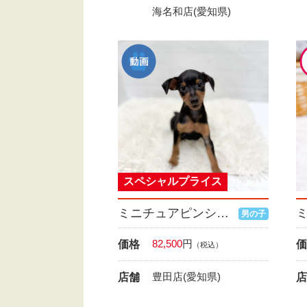
海名和店(愛知県)
スペシャルプライス
ミニチュアピンシャー
男の子
82,500
円
価格
価
（税込）
豊田店(愛知県)
店舗
店