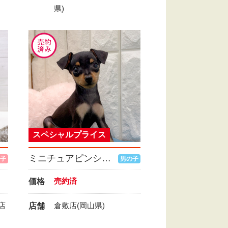
県)
スペシャルプライス
ミニチュアピンシャー
子
男の子
売約済
価格
店
倉敷店(岡山県)
店舗