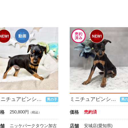
ミニチュアピンシャー
ミニチュアピンシャー
男の子
男の
250,800
円
売約済
格
価格
（税込）
ニッケパークタウン加古
安城店(愛知県)
舗
店舗