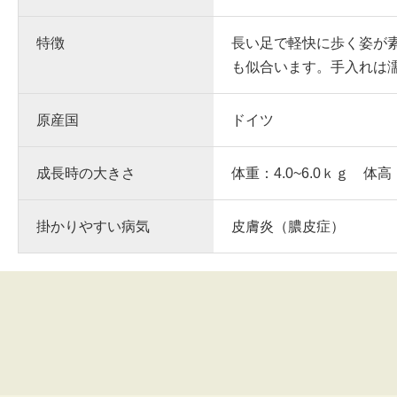
特徴
長い足で軽快に歩く姿が
も似合います。手入れは
原産国
ドイツ
成長時の大きさ
体重：4.0~6.0ｋｇ 体高
掛かりやすい病気
皮膚炎（膿皮症）