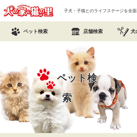
子犬・子猫とのライフステージを全面
ペット検索
店舗検索
犬
ペット検
索