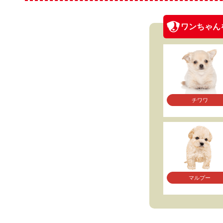
ワンちゃん
チワワ
マルプー